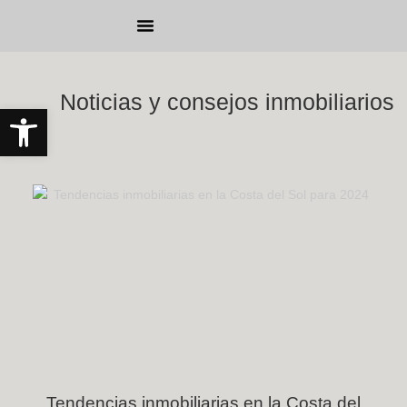
Sobre nosotros
Gestión de Propiedades
Home Staging
Reservar alojamiento
Noticias y consejos inmobiliarios
Abrir barra de herramientas
Tendencias inmobiliarias en la Costa del