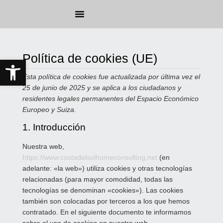
Sobre nosotros
Gestión de Propiedades
Home Staging
Reservar alojamiento
Política de cookies (UE)
Abrir barra de herramientas
Esta política de cookies fue actualizada por última vez el
25 de junio de 2025 y se aplica a los ciudadanos y
residentes legales permanentes del Espacio Económico
Europeo y Suiza.
1. Introducción
Nuestra web,
https://www.costadelsolhomeconsulting.net
(en
adelante: «la web») utiliza cookies y otras tecnologías
relacionadas (para mayor comodidad, todas las
tecnologías se denominan «cookies»). Las cookies
también son colocadas por terceros a los que hemos
contratado. En el siguiente documento te informamos