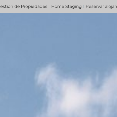
estión de Propiedades
Home Staging
Reservar aloja